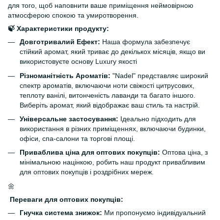
для того, щоб наповнити ваше приміщення неймовірною
атмосферою спокою та умиротворення.
🍃 Характеристики продукту:
Довготривалий Ефект:
Наша формула забезпечує
стійкий аромат, який триває до декількох місяців, якщо ви
використовуєте основу Luxury якості
Різноманітність Ароматів:
"Nadel" представляє широкий
спектр ароматів, включаючи ноти свіжості цитрусових,
теплоту ванілі, витонченість лаванди та багато іншого.
Виберіть аромат, який відображає ваш стиль та настрій.
Універсальне застосування:
Ідеально підходить для
використання в різних приміщеннях, включаючи будинки,
офіси, спа-салони та торгові площі.
Приваблива ціна для оптових покупців:
Оптова ціна, з
мінімальною націнкою, робить наш продукт привабливим
для оптових покупців і роздрібних мереж.
🌼
Переваги для оптових покупців:
Гнучка система знижок:
Ми пропонуємо індивідуальний