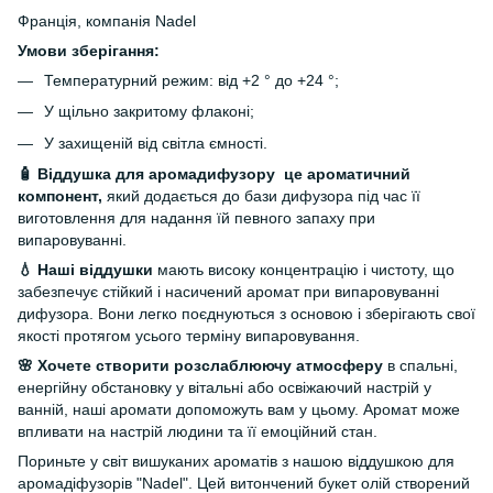
Франція, компанія Nadel
Умови зберігання:
Температурний режим: від +2 ° до +24 °;
У щільно закритому флаконі;
У захищеній від світла ємності.
🧴 Віддушка для аромадифузору це ароматичний
компонент,
який додається до бази дифузора під час її
виготовлення для надання їй певного запаху при
випаровуванні.
💧 Наші віддушки
мають високу концентрацію і чистоту, що
забезпечує стійкий і насичений аромат при випаровуванні
дифузора. Вони легко поєднуються з основою і зберігають свої
якості протягом усього терміну випаровування.
🌸 Хочете створити розслаблюючу атмосферу
в спальні,
енергійну обстановку у вітальні або освіжаючий настрій у
ванній, наші аромати допоможуть вам у цьому. Аромат може
впливати на настрій людини та її емоційний стан.
Пориньте у світ вишуканих ароматів з нашою віддушкою для
аромадіфузорів "Nadel". Цей витончений букет олій створений