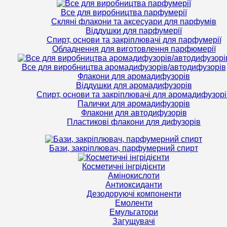
Все для виробництва парфумерії
Скляні флакони та аксесуари для парфумів
Віддушки для парфумерії
Спирт, основи та закріплювачі для парфумерії
Обладнення для виготовлення парфюмерії
Все для виробництва аромадифузорів/автодифузорів
Флакони для аромадифузорів
Віддушки для аромадифузорів
Спирт, основи та закріплювачі для аромадифузорі
Палички для аромадифузорів
Флакони для автодифузорів
Пластикові флакони для дифузорів
Бази, закріплювач, парфумерний спирт
Косметичні інгрідієнти
Амінокислоти
Антиоксиданти
Дезодоруючі компоненти
Емоленти
Емульгатори
Загущувачі