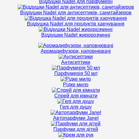
Віддушки Nadel для парфумерії
Віддушки Nadel для антисептиків, санитайзеров
Віддушка Nadel для продуктів харчування
Віддушки Nadel жиророзчинні
Аромадифузори, наповнювачі
Антисептики
Парфумерія 50 мл
Рідке мило
Спрей для кімнати
Гелі для душу
Автопарфуми Janel
Парфуми для дітей