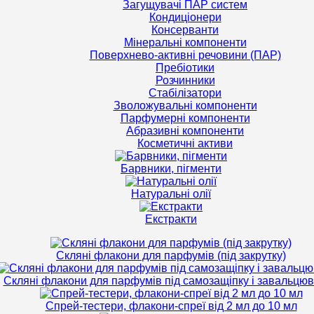
Загущувачі ПАР систем
Кондиціонери
Консерванти
Мінеральні компоненти
Поверхнево-активні речовини (ПАР)
Пребіотики
Розчинники
Стабілізатори
Зволожувальні компоненти
Парфумерні компоненти
Абразивні компоненти
Косметичні активи
Барвники, пігменти
Натуральні олії
Екстракти
Скляні флакони для парфумів (під закрутку)
Скляні флакони для парфумів під самозащіпку і завальцю
Спрей-тестери, флакони-спреї від 2 мл до 10 мл