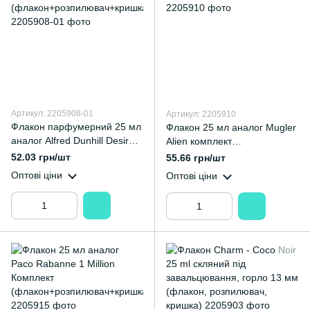
Артикул: 2205908-01
Артикул: 2205910
Флакон парфумерний 25 мл
Флакон 25 мл аналог Mugler
аналог Alfred Dunhill Desire
Alien комплект
Комплект
(флакон+розпилювач+кришк
52.03 грн/шт
55.66 грн/шт
(флакон+розпилювач+кришк
а)
Оптові ціни
Оптові ціни
а)