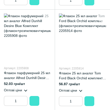
Артикул: 2205908
Артикул: 2205914
Флакон парфумерний 25 мл
Флакон 25 мл аналог Tom
аналог Alfred Dunhill Desire
Ford Black Orchid комплект
Blue Комплект
(флакон+розпилювач+кришк
52.03 грн/шт
56.87 грн/шт
(флакон+розпилювач+кришк
а)
Оптові ціни
Оптові ціни
а)