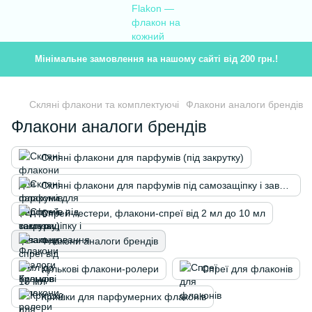
Мінімальне замовлення на нашому сайті від 200 грн.!
Скляні флакони та комплектуючі
Флакони аналоги брендів
Флакони аналоги брендів
Скляні флакони для парфумів (під закрутку)
Скляні флакони для парфумів під самозащіпку і завальцювання
Спрей-тестери, флакони-спреї від 2 мл до 10 мл
Флакони аналоги брендів
Кулькові флакони-ролери
Спреї для флаконів
Кришки для парфумерних флаконів