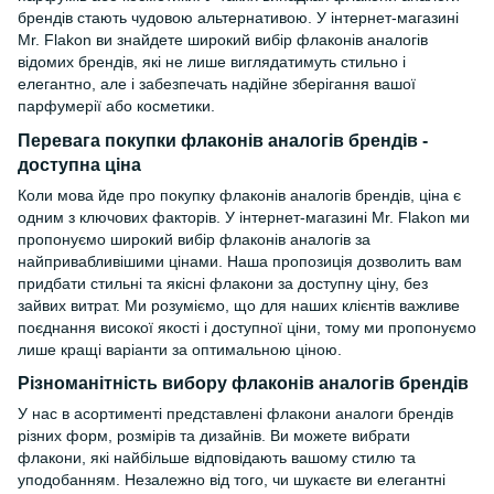
брендів стають чудовою альтернативою. У інтернет-магазині
Mr. Flakon ви знайдете широкий вибір флаконів аналогів
відомих брендів, які не лише виглядатимуть стильно і
елегантно, але і забезпечать надійне зберігання вашої
парфумерії або косметики.
Перевага покупки флаконів аналогів брендів -
доступна ціна
Коли мова йде про покупку флаконів аналогів брендів, ціна є
одним з ключових факторів. У інтернет-магазині Mr. Flakon ми
пропонуємо широкий вибір флаконів аналогів за
найпривабливішими цінами. Наша пропозиція дозволить вам
придбати стильні та якісні флакони за доступну ціну, без
зайвих витрат. Ми розуміємо, що для наших клієнтів важливе
поєднання високої якості і доступної ціни, тому ми пропонуємо
лише кращі варіанти за оптимальною ціною.
Різноманітність вибору флаконів аналогів брендів
У нас в асортименті представлені флакони аналоги брендів
різних форм, розмірів та дизайнів. Ви можете вибрати
флакони, які найбільше відповідають вашому стилю та
уподобанням. Незалежно від того, чи шукаєте ви елегантні