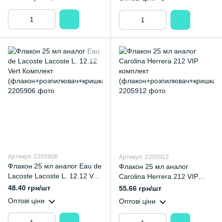
а)
Артикул: 2205906
Артикул: 2205912
Флакон 25 мл аналог Eau de
Флакон 25 мл аналог
Lacoste Lacoste L. 12.12 Vert
Carolina Herrera 212 VIP
Комплект
комплект
48.40 грн/шт
55.66 грн/шт
(флакон+розпилювач+кришк
(флакон+розпилювач+кришк
Оптові ціни
Оптові ціни
а)
а)