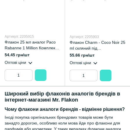
Артикул: 2205915
Артикул: 2205903
Флакон 25 мл аналог Paco
Флакон Charm - Coco Noir 25
Rabanne 1 Million Комплект
ml скляний під
(флакон+розпилювач+кришк
завальцювання, горло 13 мм
54.45 грн/шт
55.66 грн/шт
а)
(флакон, розпилювач,
Оптові ціни
Оптові ціни
кришка)
Широкий вибір флаконів аналогів брендів в
інтернет-магазині Mr. Flakon
Чому флакони аналоги брендів - відмінне рішення?
Іноді покупка оригінальних брендових товарів може бути
занадто дорогою, особливо коли мова йде про флакони для
парфумів або косметики. У таких випадках флакони аналоги