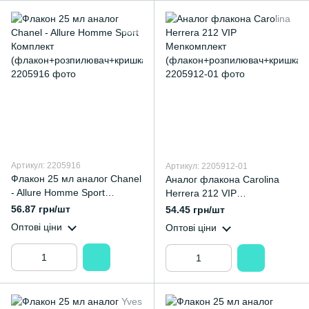
Артикул: 2205916
Артикул: 2205912-01
Флакон 25 мл аналог Chanel
Аналог флакона Carolina
- Allure Homme Sport
Herrera 212 VIP
Комплект
Menкомплект
56.87 грн/шт
54.45 грн/шт
(флакон+розпилювач+кришк
(флакон+розпилювач+кришк
Оптові ціни
Оптові ціни
а)
а)