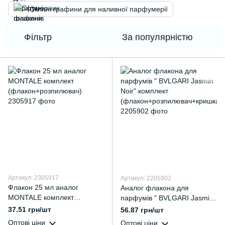
Скляні графини для наливної парфумерії
Фільтр
За популярністю
Артикул: 2305917
Артикул: 2205902
Флакон 25 мл аналог
Аналог флакона для
MONTALE комплект
парфумів " BVLGARI Jasmin
(флакон+розпилювач)
Noir" комплект
37.51 грн/шт
56.87 грн/шт
(флакон+розпилювач+кришк
Оптові ціни
Оптові ціни