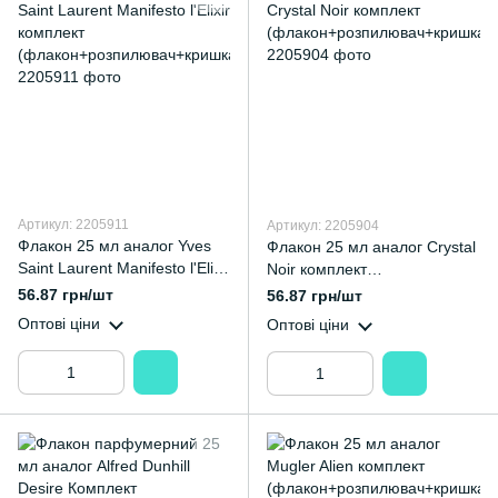
Артикул: 2205911
Артикул: 2205904
Флакон 25 мл аналог Yves
Флакон 25 мл аналог Crystal
Saint Laurent Manifesto l'Elixir
Noir комплект
комплект
(флакон+розпилювач+кришк
56.87 грн/шт
56.87 грн/шт
(флакон+розпилювач+кришк
а)
Оптові ціни
Оптові ціни
а)