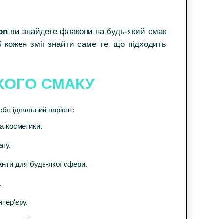
on
ви знайдете флакони на будь-який смак
 кожен зміг знайти саме те, що підходить
КОГО СМАКУ
ебе ідеальний варіант:
а косметики.
агу.
іанти для будь-якої сфери.
.
нтер'єру.