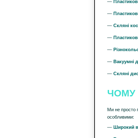
Пластиков
Пластикові
Скляні кос
Пластикові
Різноколь
Вакуумні 
Скляні ди
ЧОМУ
Ми не просто 
особливими:
Широкий в