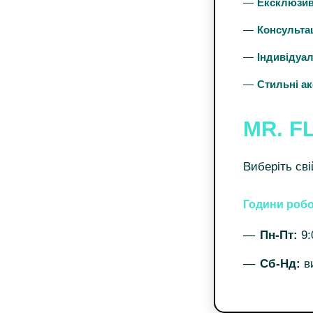
Ексклюзив
Консультац
Індивідуал
Стильні ак
MR. F
Виберіть сві
Години робо
Пн-Пт:
9:
Сб-Нд:
в