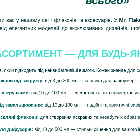
всього»
ти вас у нашому світі флаконів та аксесуарів. У
Mr. Flak
від елегантних моделей до ексклюзивних дизайнів, щоб
АСОРТИМЕНТ — ДЛЯ БУДЬ-Я
в, який підходить під найвибагливіші вимоги. Кожен знайде для с
кони під закрутку:
від 3 до 200 мл — класика для парфумерії т
 візерунками:
від 10 до 100 мл — елегантність, яка привертає ув
ід завальцювання:
від 10 до 100 мл — надійні та практичні вар
 скляні флакони:
для створення яскравих та незабутніх образів
ля дифузорів:
від 18 до 500 мл — стильні рішення для вашого і