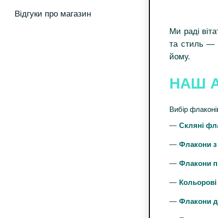
Відгуки про магазин
Ми раді віта
та стиль — 
йому.
НАШ 
Вибір флаконі
Скляні фла
Флакони з
Флакони п
Кольорові
Флакони д