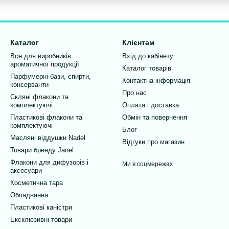
Каталог
Клієнтам
Все для виробників
Вхід до кабінету
ароматичної продукції
Каталог товарів
Парфумерні бази, спирти,
Контактна інформація
консерванти
Про нас
Скляні флакони та
комплектуючі
Оплата і доставка
Пластикові флакони та
Обмін та повернення
комплектуючі
Блог
Масляні віддушки Nadel
Відгуки про магазин
Товари бренду Janel
Флакони для дифузорів і
Ми в соцмережах
аксесуари
Косметична тара
Обладнання
Пластикові каністри
Ексклюзивні товари