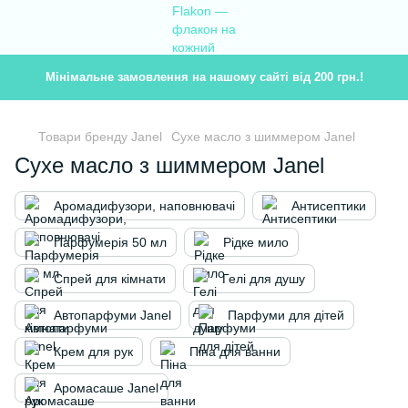
Мінімальне замовлення на нашому сайті від 200 грн.!
Товари бренду Janel
Сухе масло з шиммером Janel
Сухе масло з шиммером Janel
Аромадифузори, наповнювачі
Антисептики
Парфумерія 50 мл
Рідке мило
Спрей для кімнати
Гелі для душу
Автопарфуми Janel
Парфуми для дітей
Крем для рук
Піна для ванни
Аромасаше Janel