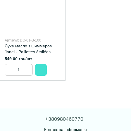
Артикул: DO-01-B-100
Сухе масло з шиммером
Janel - Paillettes étoilées
(Сонячні блискітки) 100 мл
549.00 грн/шт.
+380980460770
Контактна інформація