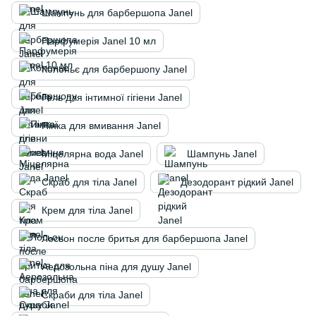
Шампунь для барбершопа Janel
Парфумерія Janel 10 мл
Колоньє для барбершопу Janel
Гель для інтимної гігіени Janel
Пінка для вмивання Janel
Міцелярна вода Janel
Шампунь Janel
Скраб для тіла Janel
Дезодорант рідкий Janel
Крем для тіла Janel
Лосьон после бритья для барбершопа Janel
Аерозольна піна для душу Janel
Скраби для тіла Janel