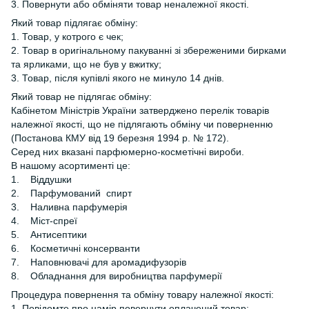
3. Повернути або обміняти товар неналежної якості.
Який товар підлягає обміну:
1. Товар, у котрого є чек;
2. Товар в оригінальному пакуванні зі збереженими бирками
та ярликами, що не був у вжитку;
3. Товар, після купівлі якого не минуло 14 днів.
Який товар не підлягає обміну:
Кабінетом Міністрів України затверджено перелік товарів
належної якості, що не підлягають обміну чи поверненню
(Постанова КМУ від 19 березня 1994 р. № 172).
Серед них вказані парфюмерно-косметічні вироби.
В нашому асортименті це:
1. Віддушки
2. Парфумований спирт
3. Наливна парфумерія
4. Міст-спреї
5. Антисептики
6. Косметичні консерванти
7. Наповнювачі для аромадифузорів
8. Обладнання для виробництва парфумерії
Процедура повернення та обміну товару належної якості:
1. Повідомте про намір повернути оплачений товар;