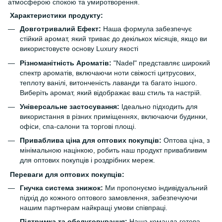
атмосферою спокою та умиротворення.
Характеристики продукту:
Довготривалий Ефект:
Наша формула забезпечує
стійкий аромат, який триває до декількох місяців, якщо ви
використовуєте основу Luxury якості
Різноманітність Ароматів:
"Nadel" представляє широкий
спектр ароматів, включаючи ноти свіжості цитрусових,
теплоту ванілі, витонченість лаванди та багато іншого.
Виберіть аромат, який відображає ваш стиль та настрій.
Універсальне застосування:
Ідеально підходить для
використання в різних приміщеннях, включаючи будинки,
офіси, спа-салони та торгові площі.
Приваблива ціна для оптових покупців:
Оптова ціна, з
мінімальною націнкою, робить наш продукт привабливим
для оптових покупців і роздрібних мереж.
Переваги для оптових покупців:
Гнучка система знижок:
Ми пропонуємо індивідуальний
підхід до кожного оптового замовлення, забезпечуючи
нашим партнерам найкращі умови співпраці.
Підтримка та обслуговування:
Наша команда готова