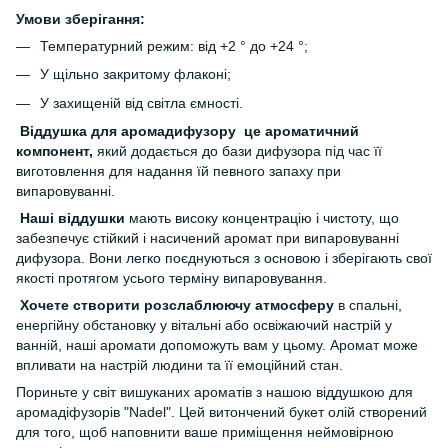
Умови зберігання:
Температурний режим: від +2 ° до +24 °;
У щільно закритому флаконі;
У захищеній від світла ємності.
Віддушка для аромадифузору це ароматичний
компонент,
який додається до бази дифузора під час її
виготовлення для надання їй певного запаху при
випаровуванні.
Наші віддушки
мають високу концентрацію і чистоту, що
забезпечує стійкий і насичений аромат при випаровуванні
дифузора. Вони легко поєднуються з основою і зберігають свої
якості протягом усього терміну випаровування.
Хочете створити розслаблюючу атмосферу
в спальні,
енергійну обстановку у вітальні або освіжаючий настрій у
ванній, наші аромати допоможуть вам у цьому. Аромат може
впливати на настрій людини та її емоційний стан.
Пориньте у світ вишуканих ароматів з нашою віддушкою для
аромадіфузорів "Nadel". Цей витончений букет олій створений
для того, щоб наповнити ваше приміщення неймовірною