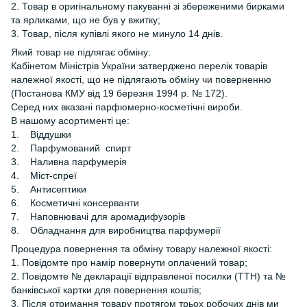
2. Товар в оригінальному пакуванні зі збереженими бирками
та ярликами, що не був у вжитку;
3. Товар, після купівлі якого не минуло 14 днів.
Який товар не підлягає обміну:
Кабінетом Міністрів України затверджено перелік товарів
належної якості, що не підлягають обміну чи поверненню
(Постанова КМУ від 19 березня 1994 р. № 172).
Серед них вказані парфюмерно-косметічні вироби.
В нашому асортименті це:
1. Віддушки
2. Парфумований спирт
3. Наливна парфумерія
4. Міст-спреї
5. Антисептики
6. Косметичні консерванти
7. Наповнювачі для аромадифузорів
8. Обладнання для виробництва парфумерії
Процедура повернення та обміну товару належної якості:
1. Повідомте про намір повернути оплачений товар;
2. Повідомте № декларації відправленої посилки (ТТН) та №
банківської картки для повернення коштів;
3. Після отримання товару протягом трьох робочих днів ми