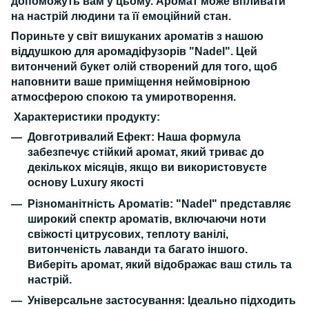
допоможуть вам у цьому. Аромат може впливати
на настрій людини та її емоційний стан.
Пориньте у світ вишуканих ароматів з нашою
віддушкою для аромадіфузорів "Nadel". Цей
витончений букет олій створений для того, щоб
наповнити ваше приміщення неймовірною
атмосферою спокою та умиротворення.
Характеристики продукту:
Довготривалий Ефект:
Наша формула
забезпечує стійкий аромат, який триває до
декількох місяців, якщо ви використовуєте
основу Luxury якості
Різноманітність Ароматів:
"Nadel" представляє
широкий спектр ароматів, включаючи ноти
свіжості цитрусових, теплоту ванілі,
витонченість лаванди та багато іншого.
Виберіть аромат, який відображає ваш стиль та
настрій.
Універсальне застосування:
Ідеально підходить