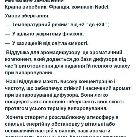
Мінімальне замовлення
Країна виробник:
Франція, компанія Nadel.
Умови зберігання:
Температурний режим: від +2 ° до +24 °;
У щільно закритому флаконі;
У захищеній від світла ємності.
Віддушка для аромадифузору це ароматичний
компонент,
який додається до бази дифузора під
час її виготовлення для надання їй певного запаху
при випаровуванні.
Наші віддушки
мають високу концентрацію і
чистоту, що забезпечує стійкий і насичений аромат
при випаровуванні дифузора. Вони легко
поєднуються з основою і зберігають свої якості
протягом усього терміну випаровування.
Хочете створити розслаблюючу атмосферу
в
спальні, енергійну обстановку у вітальні або
освіжаючий настрій у ванній, наші аромати