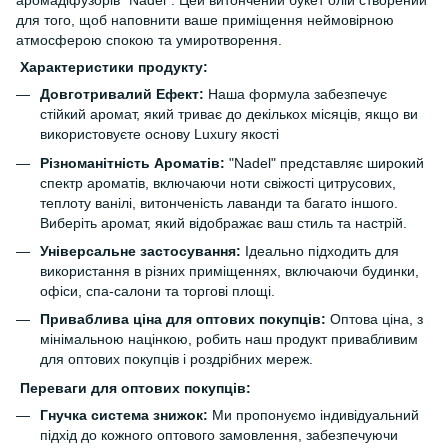
аромадіфузорів "Nadel". Цей витончений букет олій створений
для того, щоб наповнити ваше приміщення неймовірною
атмосферою спокою та умиротворення.
Характеристики продукту:
Довготривалий Ефект:
Наша формула забезпечує
стійкий аромат, який триває до декількох місяців, якщо ви
використовуєте основу Luxury якості
Різноманітність Ароматів:
"Nadel" представляє широкий
спектр ароматів, включаючи ноти свіжості цитрусових,
теплоту ванілі, витонченість лаванди та багато іншого.
Виберіть аромат, який відображає ваш стиль та настрій.
Універсальне застосування:
Ідеально підходить для
використання в різних приміщеннях, включаючи будинки,
офіси, спа-салони та торгові площі.
Приваблива ціна для оптових покупців:
Оптова ціна, з
мінімальною націнкою, робить наш продукт привабливим
для оптових покупців і роздрібних мереж.
Переваги для оптових покупців:
Гнучка система знижок:
Ми пропонуємо індивідуальний
підхід до кожного оптового замовлення, забезпечуючи