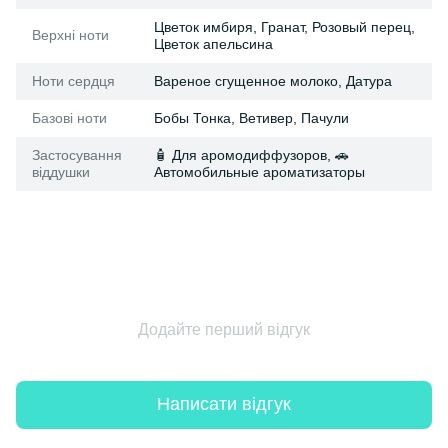
Цветок имбиря, Гранат, Розовый перец,
Верхні ноти
Цветок апельсина
Ноти сердця
Вареное сгущенное молоко, Датура
Базові ноти
Бобы Тонка, Ветивер, Пачули
Застосування
🧴 Для аромодиффузоров, 🚗
віддушки
Автомобильные ароматизаторы
Додайте перший відгук
Написати відгук