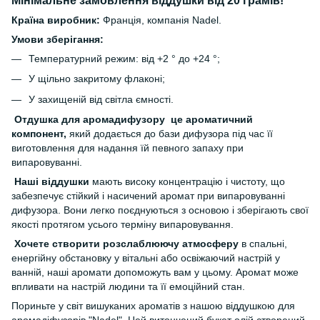
Мінімальне замовлення віддушки від 20 грамів!
Країна виробник:
Франція, компанія Nadel.
Умови зберігання:
Температурний режим: від +2 ° до +24 °;
У щільно закритому флаконі;
У захищеній від світла ємності.
Отдушка для аромадифузору це ароматичний
компонент,
який додається до бази дифузора під час її
виготовлення для надання їй певного запаху при
випаровуванні.
Наші віддушки
мають високу концентрацію і чистоту, що
забезпечує стійкий і насичений аромат при випаровуванні
дифузора. Вони легко поєднуються з основою і зберігають свої
якості протягом усього терміну випаровування.
Хочете створити розслаблюючу атмосферу
в спальні,
енергійну обстановку у вітальні або освіжаючий настрій у
ванній, наші аромати допоможуть вам у цьому. Аромат може
впливати на настрій людини та її емоційний стан.
Пориньте у світ вишуканих ароматів з нашою віддушкою для