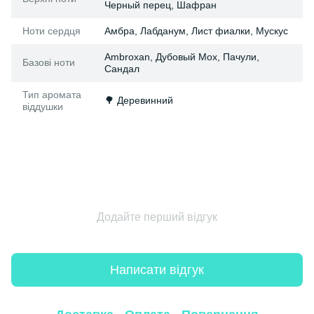
Черный перец, Шафран
Ноти сердця
Амбра, Лабданум, Лист фиалки, Мускус
Ambroxan, Дубовый Мох, Пачули,
Базові ноти
Сандал
Тип аромата
🌳 Деревинний
віддушки
Додайте перший відгук
Написати відгук