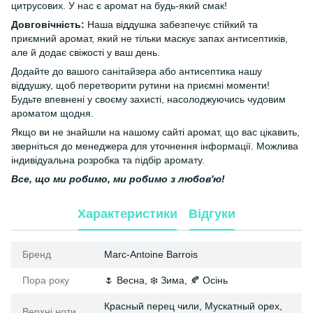
цитрусових. У нас є аромат на будь-який смак!
Довговічність:
Наша віддушка забезпечує стійкий та
приємний аромат, який не тільки маскує запах антисептиків,
але й додає свіжості у ваш день.
Додайте до вашого санітайзера або антисептика нашу
віддушку, щоб перетворити рутини на приємні моменти!
Будьте впевнені у своєму захисті, насолоджуючись чудовим
ароматом щодня.
Якщо ви не знайшли на нашому сайті аромат, що вас цікавить,
зверніться до менеджера для уточнення інформації. Можлива
індивідуальна розробка та підбір аромату.
Все, що ми робимо, ми робимо з любов'ю!
Характеристики
Відгуки
Бренд
Marc-Antoine Barrois
Пора року
🌷 Весна, ❄️ Зима, 🍂 Осінь
Красный перец чили, Мускатный орех,
Верхні ноти