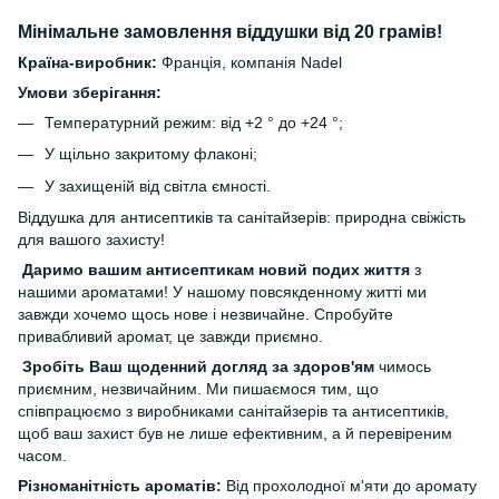
Мінімальне замовлення віддушки від 20 грамів!
Країна-виробник:
Франція, компанія Nadel
Умови зберігання:
Температурний режим: від +2 ° до +24 °;
У щільно закритому флаконі;
У захищеній від світла ємності.
Віддушка для антисептиків та санітайзерів: природна свіжість
для вашого захисту!
Даримо вашим антисептикам новий подих життя
з
нашими ароматами! У нашому повсякденному житті ми
завжди хочемо щось нове і незвичайне. Спробуйте
привабливий аромат, це завжди приємно.
Зробіть Ваш щоденний догляд за здоров'ям
чимось
приємним, незвичайним. Ми пишаємося тим, що
співпрацюємо з виробниками санітайзерів та антисептиків,
щоб ваш захист був не лише ефективним, а й перевіреним
часом.
Різноманітність ароматів:
Від прохолодної м'яти до аромату