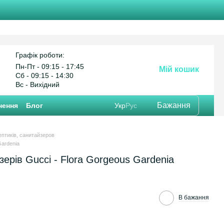
Графік роботи:
Пн-Пт - 09:15 - 17:45
Мій кошик
Cб - 09:15 - 14:30
Вс - Вихідний
Бажання
нення
Блог
Укр
Рус
ептиків, санитайзеров
Gardenia
зерів Gucci - Flora Gorgeous Gardenia
В бажання