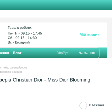
Графік роботи:
Пн-Пт - 09:15 - 17:45
Мій кошик
Cб - 09:15 - 14:30
Вс - Вихідний
Бажання
нення
Блог
Укр
Рус
ептиків, санитайзеров
r Blooming Bouquet
ерів Christian Dior - Miss Dior Blooming
В бажання