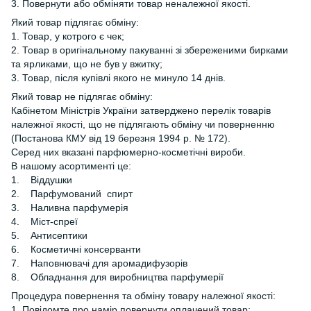
3. Повернути або обміняти товар неналежної якості.
Який товар підлягає обміну:
1. Товар, у котрого є чек;
2. Товар в оригінальному пакуванні зі збереженими бирками
та ярликами, що не був у вжитку;
3. Товар, після купівлі якого не минуло 14 днів.
Який товар не підлягає обміну:
Кабінетом Міністрів України затверджено перелік товарів
належної якості, що не підлягають обміну чи поверненню
(Постанова КМУ від 19 березня 1994 р. № 172).
Серед них вказані парфюмерно-косметічні вироби.
В нашому асортименті це:
1. Віддушки
2. Парфумований спирт
3. Наливна парфумерія
4. Міст-спреї
5. Антисептики
6. Косметичні консерванти
7. Наповнювачі для аромадифузорів
8. Обладнання для виробництва парфумерії
Процедура повернення та обміну товару належної якості:
1. Повідомте про намір повернути оплачений товар;