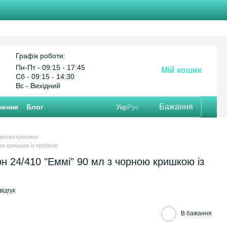
Графік роботи:
Пн-Пт - 09:15 - 17:45
Мій кошик
Cб - 09:15 - 14:30
Вс - Вихідний
Бажання
нення
Блог
Укр
Рус
омплектуючими
ою кришкою із пробкою
 24/410 "Еммі" 90 мл з чорною кришкою із
ідгук
В бажання