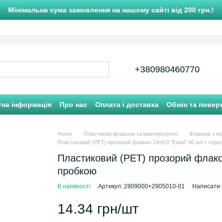
Мінімальна сума замовлення на нашому сайті від 200 грн.!
+380980460770
тна інформація
Про нас
Оплата і доставка
Обмін та повер
Home
Пластикові флакони та комплектуючі
Флакони з к
Пластиковий (PET) прозорий флакон 24/410 "Еммі" 90 мл з чорн
Пластиковий (PET) прозорий флакон
пробкою
В наявності
Артикул: 2809000+2905010-01
Написати в
14.34 грн/шт