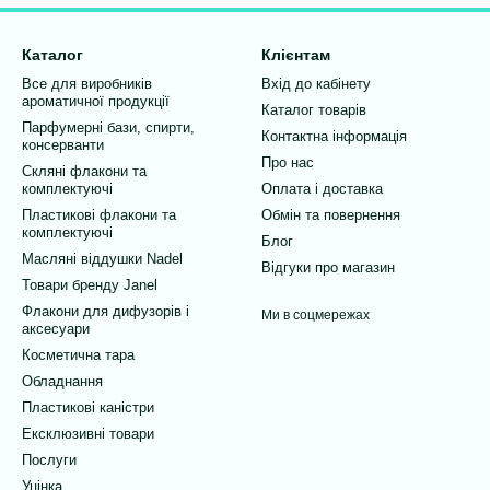
Каталог
Клієнтам
Все для виробників
Вхід до кабінету
ароматичної продукції
Каталог товарів
Парфумерні бази, спирти,
Контактна інформація
консерванти
Про нас
Скляні флакони та
комплектуючі
Оплата і доставка
Пластикові флакони та
Обмін та повернення
комплектуючі
Блог
Масляні віддушки Nadel
Відгуки про магазин
Товари бренду Janel
Флакони для дифузорів і
Ми в соцмережах
аксесуари
Косметична тара
Обладнання
Пластикові каністри
Ексклюзивні товари
Послуги
Уцінка