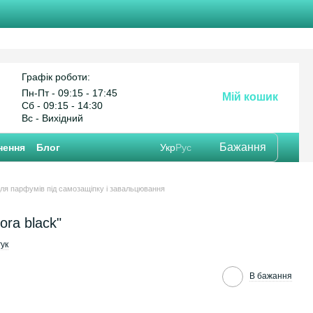
Графік роботи:
Пн-Пт - 09:15 - 17:45
Мій кошик
Cб - 09:15 - 14:30
Вс - Вихідний
Бажання
нення
Блог
Укр
Рус
ля парфумів під самозащіпку і завальцювання
ora black"
ук
В бажання