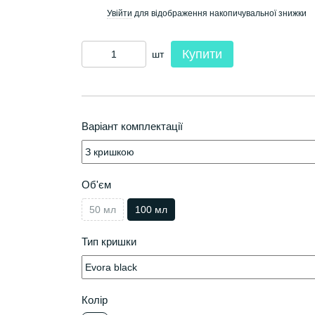
Увійти
для відображення накопичувальної знижки
%
Купити
шт
Варіант комплектації
Об'єм
50 мл
100 мл
Тип кришки
Колір