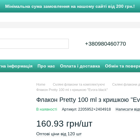
Мінімальна сума замовлення на нашому сайті від 200 грн.!
+380980460770
тна інформація
Про нас
Оплата і доставка
Обмін та повер
Home
Скляні флакони та комплектуючі
Скляні флакони д
Флакон Pretty 100 ml з кришкою "Evora black"
Флакон Pretty 100 ml з кришкою "Ev
В наявності
Артикул: 2205952+2404918
Написати відг
160.93 грн/шт
Оптові ціни від 120 шт