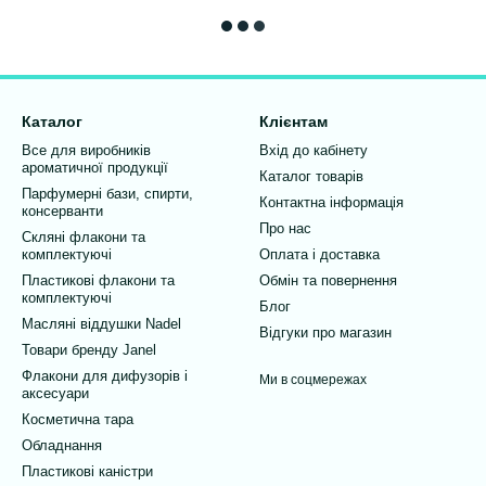
Каталог
Клієнтам
Все для виробників
Вхід до кабінету
ароматичної продукції
Каталог товарів
Парфумерні бази, спирти,
Контактна інформація
консерванти
Про нас
Скляні флакони та
комплектуючі
Оплата і доставка
Пластикові флакони та
Обмін та повернення
комплектуючі
Блог
Масляні віддушки Nadel
Відгуки про магазин
Товари бренду Janel
Флакони для дифузорів і
Ми в соцмережах
аксесуари
Косметична тара
Обладнання
Пластикові каністри