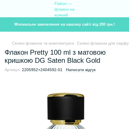
Мінімальне замовлення на нашому сайті від 200 грн.!
Скляні флакони та комплектуючі
Скляні флакони для парфум
Флакон Pretty 100 ml з матовою
кришкою DG Saten Black Gold
Артикул:
2205952+2404592-01
Написати відгук