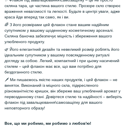
✨ Флакон під завальцювання\самозащіпку – це не просто
скляна тара, це частина вашого стилю. Прозоре скло створює
враження невагомості та легкості. Будьте в центрі уваги, адже
краса йде вперед так само, як і ви.
🌈 З його розмірами цей флакон стане вашим надійним
супутником у вашому щоденному косметичному арсеналі.
Скляна баночка забезпечує міцність і збереження вашого
улюбленого продукту.
🌿 Його елегантний дизайн та невеликий розмір роблять його
ідеальним супутником у вашому повсякденному ритуалі
догляду за собою. Легкий, компактний і при цьому насичений
стилем – цей флакон має все, що вам потрібно для
бездоганного стилю.
🗡️ Ми пишаємось якістю наших продуктів, і цей флакон – не
виняток. Виконаний із міцного скла, підкресленого
різноманітністю кришок, він збереже ваш улюблений аромат у
первозданному стані. Довіртеся стилю та надійності – виберіть
флакон під завальцювання\самозащіпку для вашого
неповторного образу!
Все, що ми робимо, ми робимо з любов'ю!