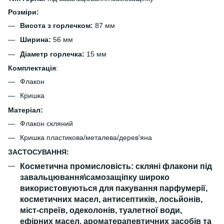
Розміри:
Висота з горлечком:
87 мм
Ширина:
56 мм
Діаметр горлечка:
15 мм
Комплектація
:
Флакон
Кришка
Матеріал:
Флакон скляний
Кришка пластикова/металева/дерев'яна
ЗАСТОСУВАННЯ:
Косметична промисловість: скляні флакони під
завальцювання\самозащіпку широко
використовуються для пакування парфумерії,
косметичних масел, антисептиків, лосьйонів,
міст-спреїв, одеколонів, туалетної води,
ефірних масел, ароматерапевтичних засобів та