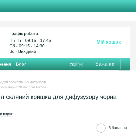
Графік роботи:
Пн-Пт - 09:15 - 17:45
Мій кошик
Cб - 09:15 - 14:30
Вс - Вихідний
Бажання
нення
Блог
Укр
Рус
и для ароматичних дифузорів
зору чорна 28 мм пластикова
л скляний кришка для дифузузору чорна
 відгук
В бажання