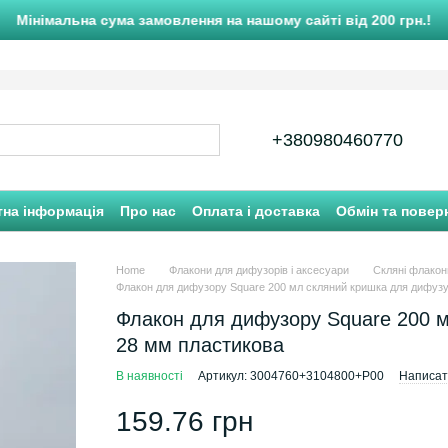
Мінімальна сума замовлення на нашому сайті від 200 грн.!
+380980460770
тна інформація
Про нас
Оплата і доставка
Обмін та повер
Home
Флакони для дифузорів і аксесуари
Скляні флакон
Флакон для дифузору Square 200 мл скляний кришка для дифузу
Флакон для дифузору Square 200 м
28 мм пластикова
В наявності
Артикул: 3004760+3104800+P00
Написати
159.76 грн