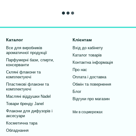
Каталог
Клієнтам
Все для виробників
Вхід до кабінету
ароматичної продукції
Каталог товарів
Парфумерні бази, спирти,
Контактна інформація
консерванти
Про нас
Скляні флакони та
комплектуючі
Оплата і доставка
Пластикові флакони та
Обмін та повернення
комплектуючі
Блог
Масляні віддушки Nadel
Відгуки про магазин
Товари бренду Janel
Флакони для дифузорів і
Ми в соцмережах
аксесуари
Косметична тара
Обладнання