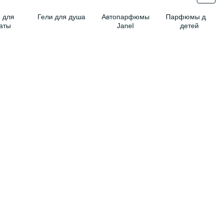
 для
Гели для душа
Автопарфюмы
Парфюмы для
аты
Janel
детей