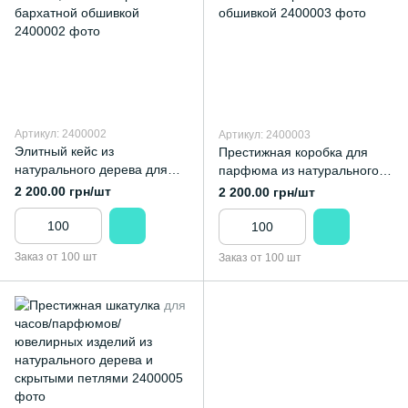
Артикул: 2400002
Артикул: 2400003
Элитный кейс из
Престижная коробка для
натурального дерева для
парфюма из натурального
парфюма с металлическим
дерева с металлическим
2 200.00 грн/шт
2 200.00 грн/шт
замком, кожаной крышкой и
замком и бархатной
бархатной обшивкой
обшивкой
Заказ от 100 шт
Заказ от 100 шт