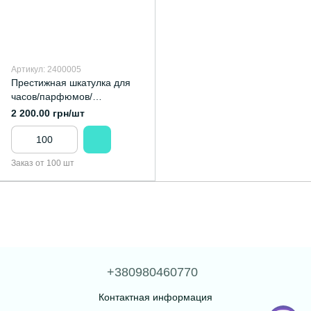
Артикул: 2400005
Престижная шкатулка для
часов/парфюмов/
ювелирных изделий из
2 200.00 грн/шт
натурального дерева и
скрытыми петлями
Заказ от 100 шт
+380980460770
Контактная информация