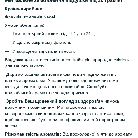
Мінімальне замовлення віддушки від 20 грамів!
Країна-виробник:
Франція, компанія Nadel
Умови зберігання:
Температурний режим: від +2 ° до +24 °;
У щільно закритому флаконі;
У захищеній від світла ємності.
Віддушка для антисептиків та санітайзерів: природна свіжість
для вашого захисту!
Даримо вашим антисептикам новий подих життя
з
нашими ароматами! У нашому повсякденному житті ми
завжди хочемо щось нове і незвичайне. Спробуйте
привабливий аромат, це завжди приємно.
Зробіть Ваш щоденний догляд за здоров'ям
чимось
приємним, незвичайним. Ми пишаємося тим, що
співпрацюємо з виробниками санітайзерів та антисептиків,
щоб ваш захист був не лише ефективним, а й перевіреним
часом.
Різноманітність ароматів:
Від прохолодної м'яти до аромату