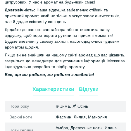
цитрусових. У нас є аромат на будь-який смак!
Довговічність:
Наша віддушка забезпечує стійкий та
приємний аромат, який не тільки маскує запах антисептиків,
але й додає свіжості у ваш день.
Додайте до вашого санітайзера або антисептика нашу
віддушку, щоб перетворити рутини на приємні моменти!
Будьте впевнені у своєму захисті, насолоджуючись чудовим
ароматом щодня.
Якщо ви не знайшли на нашому сайті аромат, що вас цікавить,
зверніться до менеджера для уточнення інформації. Можлива
індивідуальна розробка та підбір аромату.
Все, що ми робимо, ми робимо з любов'ю!
Характеристики
Відгуки
Пора року
❄️ Зима, 🍂 Осінь
Верхні ноти
Жасмин, Лилия, Магнолия
Амбра, Древесные ноты, Иланг-
Ноти сердця