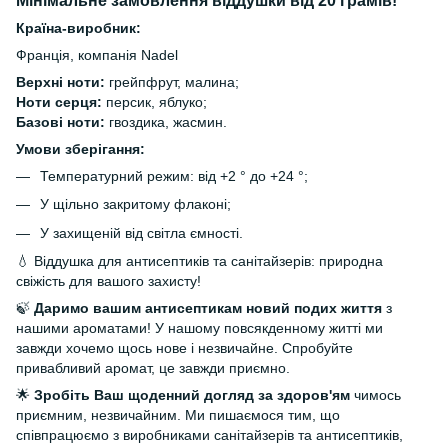
Мінімальне замовлення віддушки від 20 грамів!
Країна-виробник:
Франція, компанія Nadel
Верхні ноти:
грейпфрут, малина;
Ноти серця:
персик, яблуко;
Базові ноти:
гвоздика, жасмин.
Умови зберігання:
Температурний режим: від +2 ° до +24 °;
У щільно закритому флаконі;
У захищеній від світла ємності.
💧 Віддушка для антисептиків та санітайзерів: природна
свіжість для вашого захисту!
🍃
Даримо вашим антисептикам новий подих життя
з
нашими ароматами! У нашому повсякденному житті ми
завжди хочемо щось нове і незвичайне. Спробуйте
привабливий аромат, це завжди приємно.
🌟
Зробіть Ваш щоденний догляд за здоров'ям
чимось
приємним, незвичайним. Ми пишаємося тим, що
співпрацюємо з виробниками санітайзерів та антисептиків,