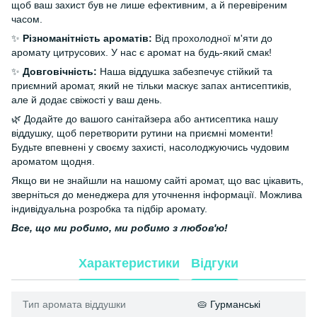
щоб ваш захист був не лише ефективним, а й перевіреним
часом.
✨
Різноманітність ароматів:
Від прохолодної м'яти до
аромату цитрусових. У нас є аромат на будь-який смак!
✨
Довговічність:
Наша віддушка забезпечує стійкий та
приємний аромат, який не тільки маскує запах антисептиків,
але й додає свіжості у ваш день.
🌿 Додайте до вашого санітайзера або антисептика нашу
віддушку, щоб перетворити рутини на приємні моменти!
Будьте впевнені у своєму захисті, насолоджуючись чудовим
ароматом щодня.
Якщо ви не знайшли на нашому сайті аромат, що вас цікавить,
зверніться до менеджера для уточнення інформації. Можлива
індивідуальна розробка та підбір аромату.
Все, що ми робимо, ми робимо з любов'ю!
Характеристики
Відгуки
Тип аромата віддушки
🥧 Гурманські