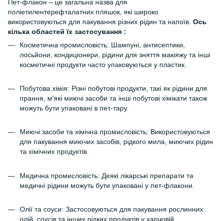
Пет-флакон – це загальна назва для
поліетилентерефталатних пляшок, які широко
використовуються для пакування різних рідин та напоїв.
Ось
кілька областей їх застосування :
Косметична промисловість: Шампуні, антисептики,
лосьйони, кондиціонери, рідини для зняття макіяжу та інші
косметичні продукти часто упаковуються у пластик.
Побутова хімія: Різні побутові продукти, такі як рідини для
прання, м'які миючі засоби та інші побутові хімікати також
можуть бути упаковані в пет-тару.
Миючі засоби та хімічна промисловість: Використовуються
для пакування миючих засобів, рідкого мила, миючих рідин
та хімічних продуктів.
Медична промисловість: Деякі лікарські препарати та
медичні рідини можуть бути упаковані у пет-флакони.
Олії та соуси: Застосовуються для пакування рослинних
олій, соусів та інших рідких продуктів у харчовій