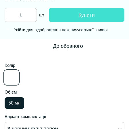
Купити
шт
Увійти
для відображення накопичувальної знижки
%
До обраного
Колір
Об'єм
50 мл
Варіант комплектації
З чорним фліп-топом