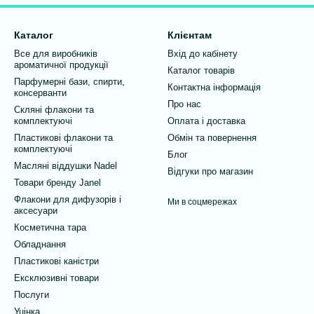
Каталог
Клієнтам
Все для виробників
Вхід до кабінету
ароматичної продукції
Каталог товарів
Парфумерні бази, спирти,
Контактна інформація
консерванти
Про нас
Скляні флакони та
комплектуючі
Оплата і доставка
Пластикові флакони та
Обмін та повернення
комплектуючі
Блог
Масляні віддушки Nadel
Відгуки про магазин
Товари бренду Janel
Флакони для дифузорів і
Ми в соцмережах
аксесуари
Косметична тара
Обладнання
Пластикові каністри
Ексклюзивні товари
Послуги
Уцінка