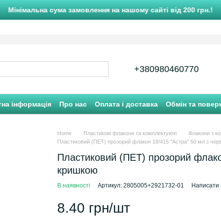
Мінімальна сума замовлення на нашому сайті від 200 грн.!
+380980460770
тна інформація
Про нас
Оплата і доставка
Обмін та повер
Home
Пластикові флакони та комплектуючі
Флакони з к
Пластиковий (ПET) прозорий флакон 18/415 "Астра" 50 мл з че
Пластиковий (ПET) прозорий флако
кришкою
В наявності
Артикул: 2805005+2921732-01
Написати в
8.40 грн/шт