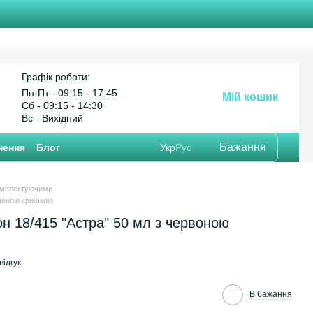
Графік роботи:
Пн-Пт - 09:15 - 17:45
Мій кошик
Cб - 09:15 - 14:30
Вс - Вихідний
Бажання
нення
Блог
Укр
Рус
омплектуючими
рвоною кришкою
н 18/415 "Астра" 50 мл з червоною
ідгук
В бажання