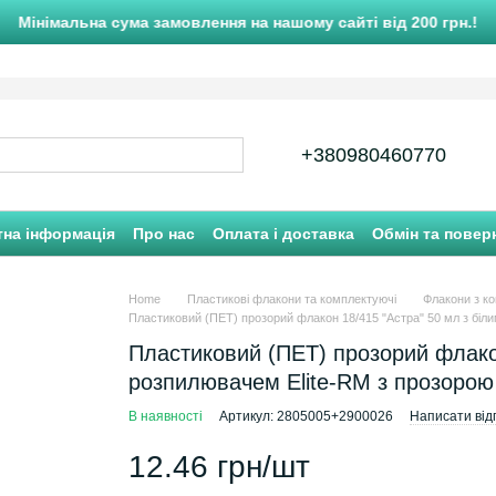
Мінімальна сума замовлення на нашому сайті від 200 грн.!
+380980460770
тна інформація
Про нас
Оплата і доставка
Обмін та повер
Home
Пластикові флакони та комплектуючі
Флакони з к
Пластиковий (ПET) прозорий флакон 18/415 "Астра" 50 мл з біл
Пластиковий (ПET) прозорий флакон
розпилювачем Elite-RM з прозоро
В наявності
Артикул: 2805005+2900026
Написати відг
12.46 грн/шт