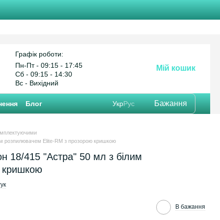
Графік роботи:
Пн-Пт - 09:15 - 17:45
Мій кошик
Cб - 09:15 - 14:30
Вс - Вихідний
Бажання
нення
Блог
Укр
Рус
омплектуючими
им розпилювачем Elite-RM з прозорою кришкою
 18/415 "Астра" 50 мл з білим
ю кришкою
ук
В бажання