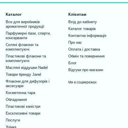
Каталог
Клієнтам
Все для виробників
Вхід до кабінету
ароматичної продукції
Каталог товарів
Парфумерні бази, спирти,
Контактна інформація
консерванти
Про нас
Скляні флакони та
комплектуючі
Оплата і доставка
Пластикові флакони та
Обмін та повернення
комплектуючі
Блог
Масляні віддушки Nadel
Відгуки про магазин
Товари бренду Janel
Флакони для дифузорів і
Ми в соцмережах
аксесуари
Косметична тара
Обладнання
Пластикові каністри
Ексклюзивні товари
Послуги
Уцінка